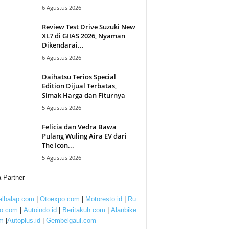
6 Agustus 2026
Review Test Drive Suzuki New
XL7 di GIIAS 2026, Nyaman
Dikendarai...
6 Agustus 2026
Daihatsu Terios Special
Edition Dijual Terbatas,
Simak Harga dan Fiturnya
5 Agustus 2026
Felicia dan Vedra Bawa
Pulang Wuling Aira EV dari
The Icon...
5 Agustus 2026
 Partner
lbalap.com
|
Otoexpo.com
|
Motoresto.id
|
Ru
to.com
|
Autoindo.id
|
Beritakuh.com
|
Alanbike
m
|
Autoplus.id
|
Gembelgaul.com