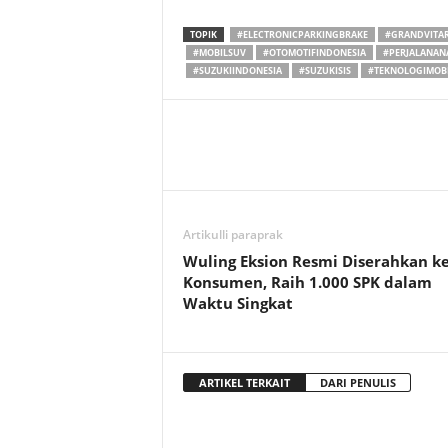
TOPIK
#ELECTRONICPARKINGBRAKE
#GRANDVITA
#MOBILSUV
#OTOMOTIFINDONESIA
#PERJALANA
#SUZUKIINDONESIA
#SUZUKISIS
#TEKNOLOGIMOB
Artikulli paraprak
Wuling Eksion Resmi Diserahkan k
Konsumen, Raih 1.000 SPK dalam
Waktu Singkat
ARTIKEL TERKAIT
DARI PENULIS