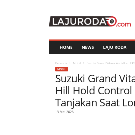
l
a
j
u
r
o
d
HOME
NEWS
LAJU RODA
a
.
c
Beranda
Mobil
Suzuki Grand Vitara Andalkan EPB
o
MOBIL
Suzuki Grand Vit
m
Hill Hold Contro
Tanjakan Saat L
13 Mei 2026