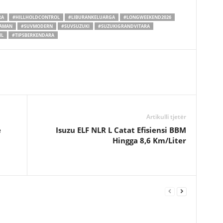
RA
#HILLHOLDCONTROL
#LIBURANKELUARGA
#LONGWEEKEND2026
NAMAN
#SUVMODERN
#SUVSUZUKI
#SUZUKIGRANDVITARA
IL
#TIPSBERKENDARA
Artikulli tjetër
e
Isuzu ELF NLR L Catat Efisiensi BBM
Hingga 8,6 Km/Liter