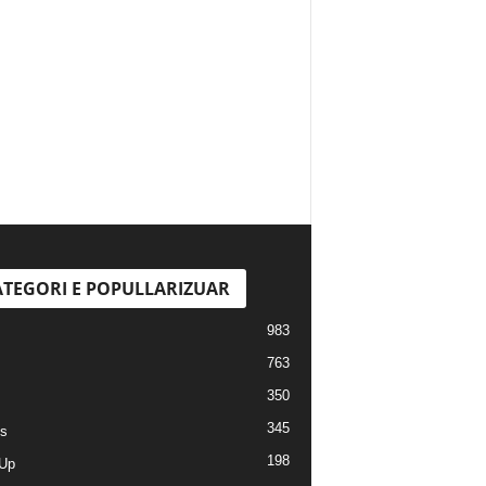
TEGORI E POPULLARIZUAR
983
763
350
345
s
198
Up