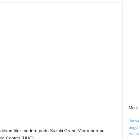
Media
Jadwa
ango
irkan fitur modern pada Suzuki Grand Vitara berupa
rs.co
old Control (HHC).