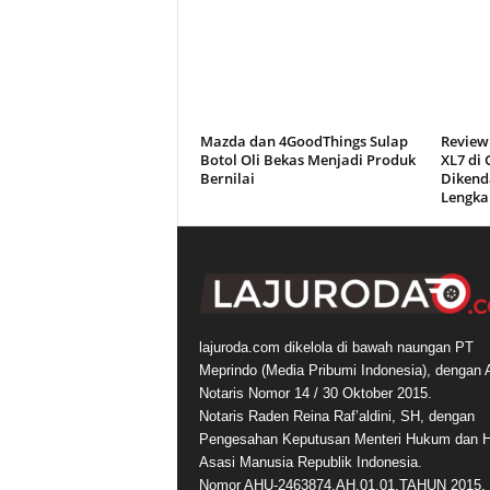
Mazda dan 4GoodThings Sulap
Review
Botol Oli Bekas Menjadi Produk
XL7 di
Bernilai
Dikend
Lengka
lajuroda.com dikelola di bawah naungan PT
Meprindo (Media Pribumi Indonesia), dengan 
Notaris Nomor 14 / 30 Oktober 2015.
Notaris Raden Reina Raf’aldini, SH, dengan
Pengesahan Keputusan Menteri Hukum dan 
Asasi Manusia Republik Indonesia.
Nomor AHU-2463874.AH.01.01.TAHUN 2015.