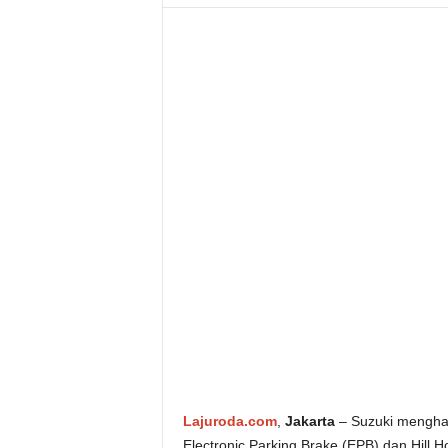
Lajuroda.com
,
Jakarta
– Suzuki menghad
Electronic Parking Brake (EPB) dan Hill H