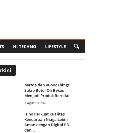
TS
HI TECHNO
LIFESTYLE
rkini
Mazda dan 4GoodThings
Sulap Botol Oli Bekas
Menjadi Produk Bernilai
7 Agustus 2026
Hino Perkuat Kualitas
Kendaraan Niaga Lebih
Aman dengan Digital PDI
dan...