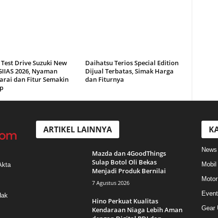
 Test Drive Suzuki New
Daihatsu Terios Special Edition
 GIIAS 2026, Nyaman
Dijual Terbatas, Simak Harga
arai dan Fitur Semakin
dan Fiturnya
p
ARTIKEL LAINNYA
KA
News
Mazda dan 4GoodThings
Sulap Botol Oli Bekas
Mobil
Akta
Menjadi Produk Bernilai
Motor
7 Agustus 2026
Event
Hak
Hino Perkuat Kualitas
Gear 
Kendaraan Niaga Lebih Aman