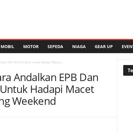
MOBIL
MOTOR
SEPEDA
NIAGA
GEAR UP
EVEN
 dan Hill Hold Control untuk Hadapi Macet...
Te
ara Andalkan EPB Dan
l Untuk Hadapi Macet
ong Weekend