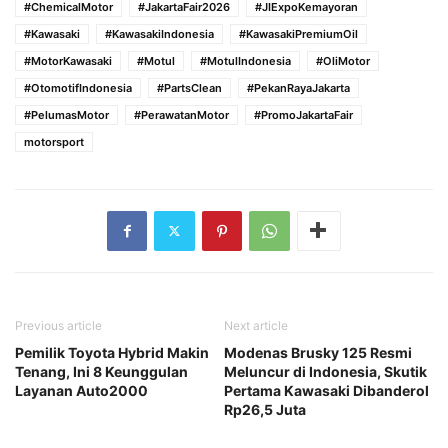
#ChemicalMotor
#JakartaFair2026
#JIExpoKemayoran
#Kawasaki
#KawasakiIndonesia
#KawasakiPremiumOil
#MotorKawasaki
#Motul
#MotulIndonesia
#OliMotor
#OtomotifIndonesia
#PartsClean
#PekanRayaJakarta
#PelumasMotor
#PerawatanMotor
#PromoJakartaFair
motorsport
Previous article
Next article
Pemilik Toyota Hybrid Makin
Modenas Brusky 125 Resmi
Tenang, Ini 8 Keunggulan
Meluncur di Indonesia, Skutik
Layanan Auto2000
Pertama Kawasaki Dibanderol
Rp26,5 Juta