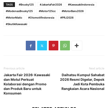
TAGS
#Brusky125
#JakartaFair2026
#KawasakiIndonesia
#ModenasBrusky125
#Motor125cc
#MotorBaru2026
#MotorMatic
#OtomotifIndonesia
#PRJ2026
#SkutikKawasaki
Previous article
Next article
Jakarta Fair 2026: Kawasaki
Daihatsu Kumpul Sahabat
dan Motul Perkuat
2026 Resmi Digelar, Depok
Kolaborasi dengan Promo
Jadi Kota Pembuka
dan Produk Baru untuk
Rangkaian Acara Nasional
Konsumen