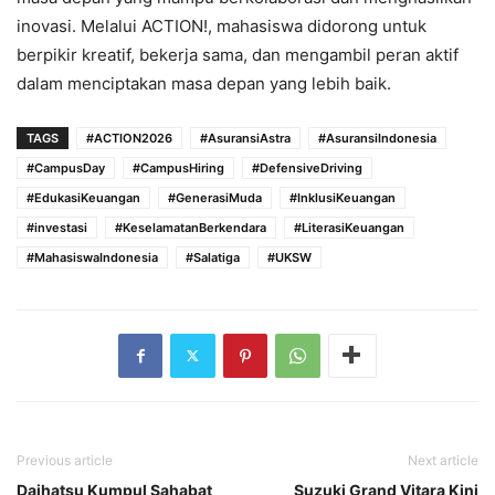
inovasi. Melalui ACTION!, mahasiswa didorong untuk
berpikir kreatif, bekerja sama, dan mengambil peran aktif
dalam menciptakan masa depan yang lebih baik.
TAGS
#ACTION2026
#AsuransiAstra
#AsuransiIndonesia
#CampusDay
#CampusHiring
#DefensiveDriving
#EdukasiKeuangan
#GenerasiMuda
#InklusiKeuangan
#investasi
#KeselamatanBerkendara
#LiterasiKeuangan
#MahasiswaIndonesia
#Salatiga
#UKSW
Previous article
Next article
Daihatsu Kumpul Sahabat
Suzuki Grand Vitara Kini