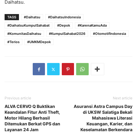
Daihatsu.
TAGS
#Daihatsu
#DaihatsuIndonesia
#DaihatsuKumpulSahabat
#Depok
#KarenaKamuAda
#KomunitasDaihatsu
#KumpulSahabat2026
#OtomotifIndonesia
#Terios
#UMKMDepok
Previous article
Next article
ALVA CERVO Q Buktikan
Asuransi Astra Campus Day
Keandalan Fitur Anti Theft,
di UKSW Salatiga Bekali
Motor Hilang Berhasil
Mahasiswa Literasi
Ditemukan Berkat GPS dan
Keuangan, Karier, dan
Layanan 24 Jam
Keselamatan Berkendara