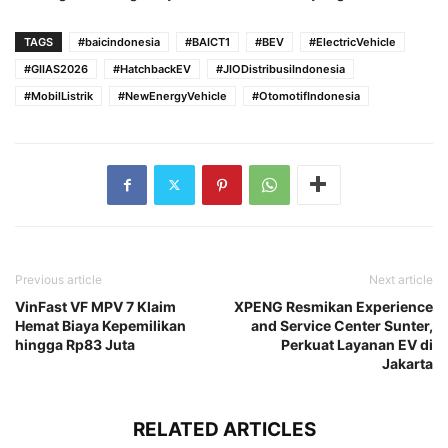
TAGS
#baicindonesia
#BAICT1
#BEV
#ElectricVehicle
#GIIAS2026
#HatchbackEV
#JIODistribusiIndonesia
#MobilListrik
#NewEnergyVehicle
#OtomotifIndonesia
Previous article
Next article
VinFast VF MPV 7 Klaim
XPENG Resmikan Experience
Hemat Biaya Kepemilikan
and Service Center Sunter,
hingga Rp83 Juta
Perkuat Layanan EV di
Jakarta
RELATED ARTICLES