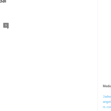
bal
0
Media
Jadwa
ango
rs.co