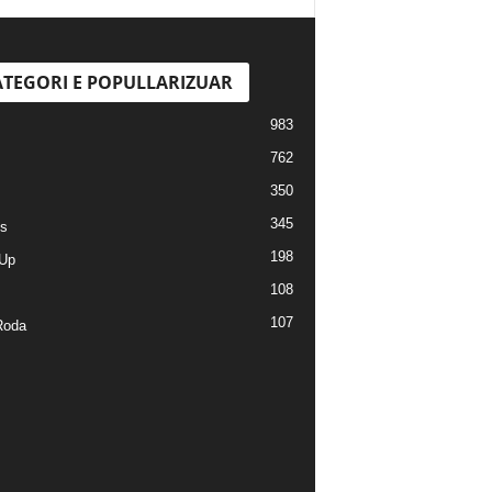
TEGORI E POPULLARIZUAR
983
762
350
345
s
198
Up
108
107
Roda