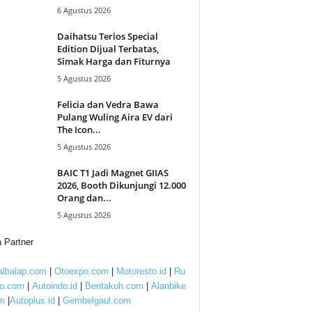
6 Agustus 2026
Daihatsu Terios Special
Edition Dijual Terbatas,
Simak Harga dan Fiturnya
5 Agustus 2026
Felicia dan Vedra Bawa
Pulang Wuling Aira EV dari
The Icon...
5 Agustus 2026
BAIC T1 Jadi Magnet GIIAS
2026, Booth Dikunjungi 12.000
Orang dan...
5 Agustus 2026
 Partner
lbalap.com
|
Otoexpo.com
|
Motoresto.id
|
Ru
to.com
|
Autoindo.id
|
Beritakuh.com
|
Alanbike
m
|
Autoplus.id
|
Gembelgaul.com