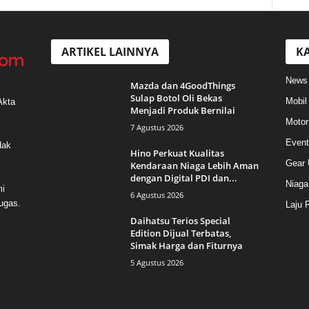
ARTIKEL LAINNYA
KA
News
Mazda dan 4GoodThings
Sulap Botol Oli Bekas
Mobil
Akta
Menjadi Produk Bernilai
Motor
7 Agustus 2026
Event
Hak
Hino Perkuat Kualitas
Gear 
Kendaraan Niaga Lebih Aman
dengan Digital PDI dan...
Niaga
mi
6 Agustus 2026
ugas.
Laju 
Daihatsu Terios Special
Edition Dijual Terbatas,
Simak Harga dan Fiturnya
5 Agustus 2026