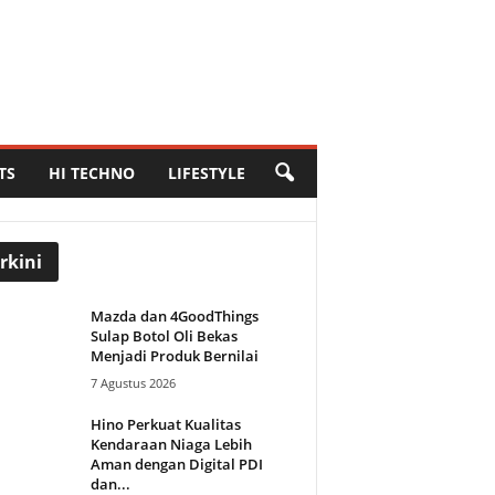
TS
HI TECHNO
LIFESTYLE
rkini
Mazda dan 4GoodThings
Sulap Botol Oli Bekas
Menjadi Produk Bernilai
7 Agustus 2026
Hino Perkuat Kualitas
Kendaraan Niaga Lebih
Aman dengan Digital PDI
dan...