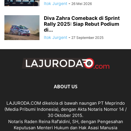
Itok Jurgent
-
26 Mei 2026
Diva Zahra Comeback di Sprint
Rally 2025: Siap Rebut Podium
di...
Itok Jurgent
-
27 September 2025
ABOUT US
LAJURODA.COM dikelola di bawah naungan PT Meprindo
(Media Pribumi Indonesia), dengan Akta Notaris Nomor 14 /
30 Oktober 2015.
Notaris Raden Reina Raf’aldini, SH, dengan Pengesahan
Keputusan Menteri Hukum dan Hak Asasi Manusia