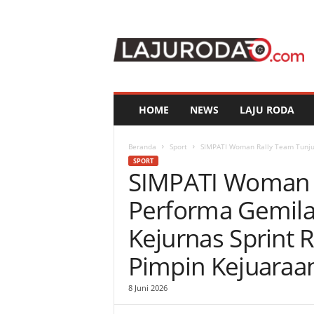
l
a
j
u
r
o
d
HOME
NEWS
LAJU RODA
a
.
c
Beranda
Sport
SIMPATI Woman Rally Team Tunjuk
o
SPORT
SIMPATI Woman 
m
Performa Gemila
Kejurnas Sprint R
Pimpin Kejuaraa
8 Juni 2026