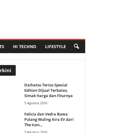
TS
HI TECHNO
LIFESTYLE
rkini
Daihatsu Terios Special
Edition Dijual Terbatas,
Simak Harga dan Fiturnya
5 Agustus 2026
Felicia dan Vedra Bawa
Pulang Wuling Aira EV dari
The Icon...
5 Agustus 2026