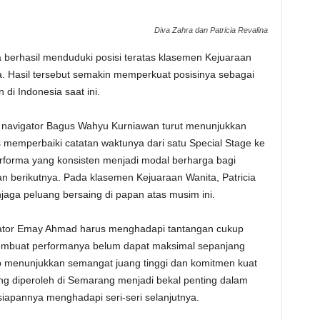
Diva Zahra dan Patricia Revalina
a berhasil menduduki posisi teratas klasemen Kejuaraan
a. Hasil tersebut semakin memperkuat posisinya sebagai
 di Indonesia saat ini.
a navigator Bagus Wahyu Kurniawan turut menunjukkan
us memperbaiki catatan waktunya dari satu Special Stage ke
erforma yang konsisten menjadi modal berharga bagi
n berikutnya. Pada klasemen Kejuaraan Wanita, Patricia
jaga peluang bersaing di papan atas musim ini.
avigator Emay Ahmad harus menghadapi tantangan cukup
membuat performanya belum dapat maksimal sepanjang
tap menunjukkan semangat juang tinggi dan komitmen kuat
g diperoleh di Semarang menjadi bekal penting dalam
apannya menghadapi seri-seri selanjutnya.