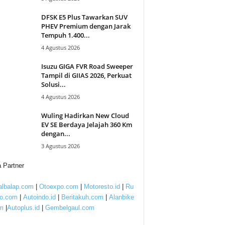
DFSK E5 Plus Tawarkan SUV
PHEV Premium dengan Jarak
Tempuh 1.400...
4 Agustus 2026
Isuzu GIGA FVR Road Sweeper
Tampil di GIIAS 2026, Perkuat
Solusi...
4 Agustus 2026
Wuling Hadirkan New Cloud
EV SE Berdaya Jelajah 360 Km
dengan...
3 Agustus 2026
 Partner
lbalap.com
|
Otoexpo.com
|
Motoresto.id
|
Ru
to.com
|
Autoindo.id
|
Beritakuh.com
|
Alanbike
m
|
Autoplus.id
|
Gembelgaul.com