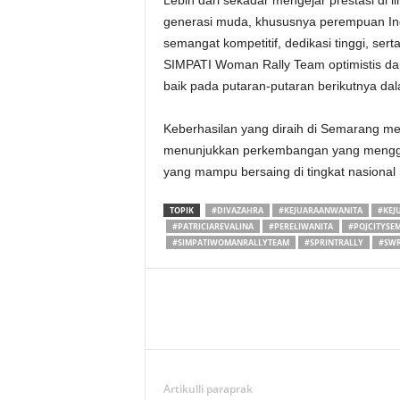
Lebih dari sekadar mengejar prestasi di 
generasi muda, khususnya perempuan Indo
semangat kompetitif, dedikasi tinggi, sert
SIMPATI Woman Rally Team optimistis dapa
baik pada putaran-putaran berikutnya dal
Keberhasilan yang diraih di Semarang men
menunjukkan perkembangan yang menggem
yang mampu bersaing di tingkat nasional
TOPIK
#DIVAZAHRA
#KEJUARAANWANITA
#KEJ
#PATRICIAREVALINA
#PERELIWANITA
#POJCITYSE
#SIMPATIWOMANRALLYTEAM
#SPRINTRALLY
#SW
Artikulli paraprak