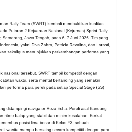
man Rally Team (SWRT) kembali membuktikan kualitas
pada Putaran 2 Kejuaraan Nasional (Kejurnas) Sprint Rally
ty, Semarang, Jawa Tengah, pada 6–7 Juni 2026. Tim yang
 Indonesia, yakni Diva Zahra, Patricia Revalina, dan Larasti,
skan sekaligus menunjukkan perkembangan performa yang
aik nasional tersebut, SWRT tampil kompetitif dengan
 catatan waktu, serta mental bertanding yang semakin
dari performa para pereli pada setiap Special Stage (SS)
ang didampingi navigator Reza Echa. Pereli asal Bandung
an ritme balap yang stabil dan minim kesalahan. Berkat
menembus posisi lima besar di Kelas F3, sebuah
li wanita mampu bersaing secara kompetitif dengan para