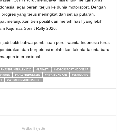
lintasan, SWRT turut membawa misi untuk menginspirasi
nesia, agar berani terjun ke dunia motorsport. Dengan
a progres yang terus meningkat dari setiap putaran,
t melanjutkan tren positif dan meraih hasil yang lebih
am Kejurnas Sprint Rally 2026.
jadi bukti bahwa pembinaan pereli wanita Indonesia terus
birakan dan berpotensi melahirkan talenta-talenta baru
 maupun internasional.
URNASSPRINTRALLY2026
#LARASTI
#MOTORSPORTINDONESIA
MARANG
#RALLYINDONESIA
#RIFATSUNGKAR
#SEMARANG
RT
#WOMENINMOTORSPORT
Artikulli tjetër