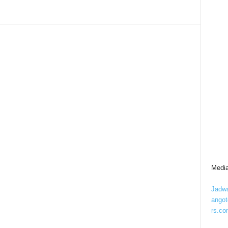
Media
Jadwa
ango
rs.co