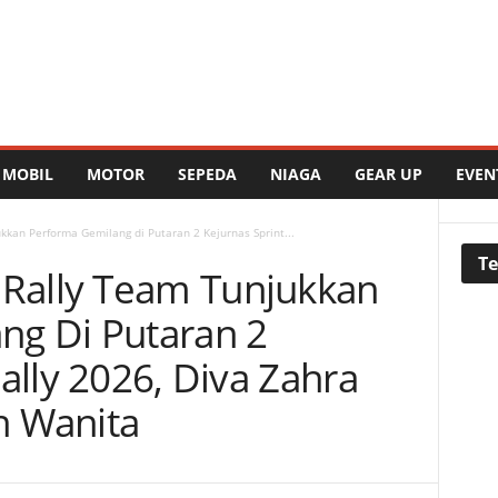
MOBIL
MOTOR
SEPEDA
NIAGA
GEAR UP
EVEN
kan Performa Gemilang di Putaran 2 Kejurnas Sprint...
Te
Rally Team Tunjukkan
ng Di Putaran 2
ally 2026, Diva Zahra
n Wanita