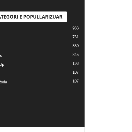
TEGORI E POPULLARIZUAR
983
761
350
345
s
198
Up
107
107
Roda