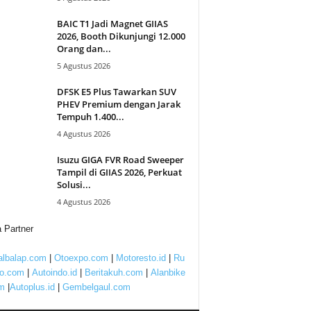
BAIC T1 Jadi Magnet GIIAS
2026, Booth Dikunjungi 12.000
Orang dan...
5 Agustus 2026
DFSK E5 Plus Tawarkan SUV
PHEV Premium dengan Jarak
Tempuh 1.400...
4 Agustus 2026
Isuzu GIGA FVR Road Sweeper
Tampil di GIIAS 2026, Perkuat
Solusi...
4 Agustus 2026
 Partner
lbalap.com
|
Otoexpo.com
|
Motoresto.id
|
Ru
to.com
|
Autoindo.id
|
Beritakuh.com
|
Alanbike
m
|
Autoplus.id
|
Gembelgaul.com