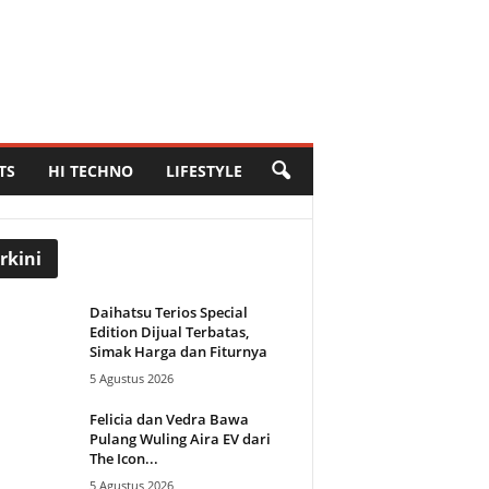
TS
HI TECHNO
LIFESTYLE
rkini
Daihatsu Terios Special
Edition Dijual Terbatas,
Simak Harga dan Fiturnya
5 Agustus 2026
Felicia dan Vedra Bawa
Pulang Wuling Aira EV dari
The Icon...
5 Agustus 2026