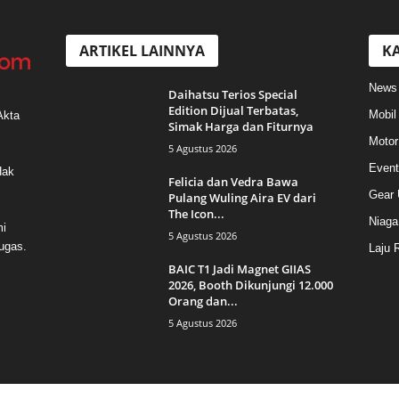
ARTIKEL LAINNYA
KA
News
Daihatsu Terios Special
Edition Dijual Terbatas,
Mobil
Akta
Simak Harga dan Fiturnya
Motor
5 Agustus 2026
Event
Hak
Felicia dan Vedra Bawa
Gear 
Pulang Wuling Aira EV dari
The Icon...
Niaga
mi
5 Agustus 2026
ugas.
Laju 
BAIC T1 Jadi Magnet GIIAS
2026, Booth Dikunjungi 12.000
Orang dan...
5 Agustus 2026