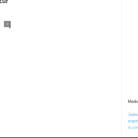
cur
0
Media
Jadwa
ango
rs.co