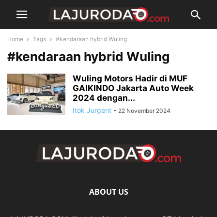
Home
Tags
#kendaraan hybrid Wuling
#kendaraan hybrid Wuling
Wuling Motors Hadir di MUF
GAIKINDO Jakarta Auto Week
2024 dengan...
Itok Jurgent
-
22 November 2024
ABOUT US