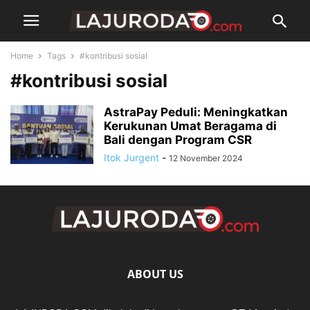
Home
Tags
#kontribusi sosial
#kontribusi sosial
AstraPay Peduli: Meningkatkan
Kerukunan Umat Beragama di
Bali dengan Program CSR
Itok Jurgent
-
12 November 2024
ABOUT US