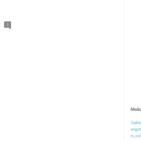
0
Media
Jadwa
ango
rs.co