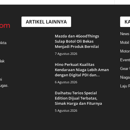
ARTIKEL LAINNYA
KA
News
Mazda dan 4GoodThings
Sulap Botol Oli Bekas
Mobil
Akta
Menjadi Produk Bernilai
Motor
7 Agustus 2026
Event
Hak
Hino Perkuat Kualitas
Gear 
Kendaraan Niaga Lebih Aman
dengan Digital PDI dan...
Niaga
mi
6 Agustus 2026
ugas.
Laju 
Daihatsu Terios Special
Edition Dijual Terbatas,
Simak Harga dan Fiturnya
5 Agustus 2026