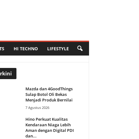
TS
HI TECHNO
LIFESTYLE
rkini
Mazda dan 4GoodThings
Sulap Botol Oli Bekas
Menjadi Produk Bernilai
7 Agustus 2026
Hino Perkuat Kualitas
Kendaraan Niaga Lebih
Aman dengan Digital PDI
dan...