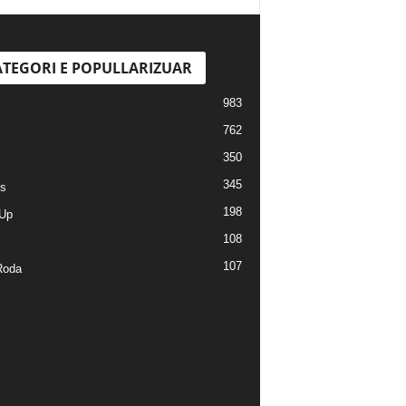
TEGORI E POPULLARIZUAR
983
762
350
345
s
198
Up
108
107
Roda