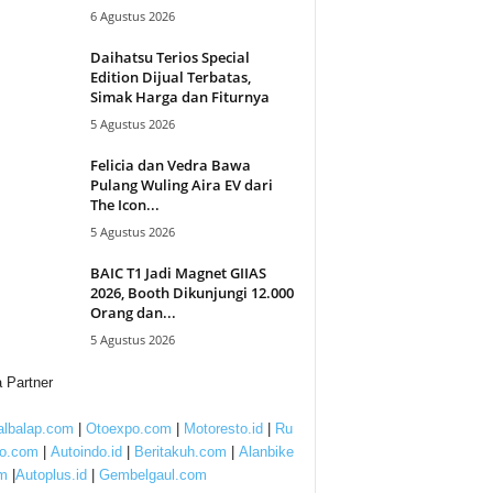
6 Agustus 2026
Daihatsu Terios Special
Edition Dijual Terbatas,
Simak Harga dan Fiturnya
5 Agustus 2026
Felicia dan Vedra Bawa
Pulang Wuling Aira EV dari
The Icon...
5 Agustus 2026
BAIC T1 Jadi Magnet GIIAS
2026, Booth Dikunjungi 12.000
Orang dan...
5 Agustus 2026
 Partner
lbalap.com
|
Otoexpo.com
|
Motoresto.id
|
Ru
to.com
|
Autoindo.id
|
Beritakuh.com
|
Alanbike
m
|
Autoplus.id
|
Gembelgaul.com