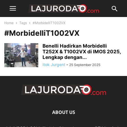
Home
Tags
#MorbidelliT1002VX
#MorbidelliT1002VX
Benelli Hadirkan Morbidelli
T252X & T1002VX di IMOS 2025,
Lengkap dengan...
Itok Jurgent
-
25 September 2025
ABOUT US