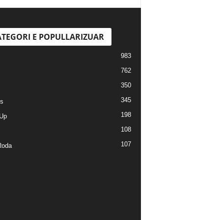
TEGORI E POPULLARIZUAR
983
762
350
345
s
198
Up
108
107
Roda