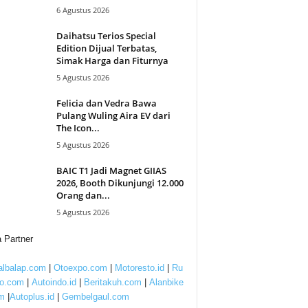
6 Agustus 2026
Daihatsu Terios Special
Edition Dijual Terbatas,
Simak Harga dan Fiturnya
5 Agustus 2026
Felicia dan Vedra Bawa
Pulang Wuling Aira EV dari
The Icon...
5 Agustus 2026
BAIC T1 Jadi Magnet GIIAS
2026, Booth Dikunjungi 12.000
Orang dan...
5 Agustus 2026
 Partner
lbalap.com
|
Otoexpo.com
|
Motoresto.id
|
Ru
to.com
|
Autoindo.id
|
Beritakuh.com
|
Alanbike
m
|
Autoplus.id
|
Gembelgaul.com