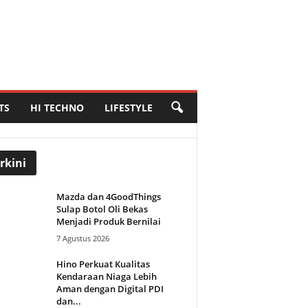
TS
HI TECHNO
LIFESTYLE
rkini
Mazda dan 4GoodThings
Sulap Botol Oli Bekas
Menjadi Produk Bernilai
7 Agustus 2026
Hino Perkuat Kualitas
Kendaraan Niaga Lebih
Aman dengan Digital PDI
dan...