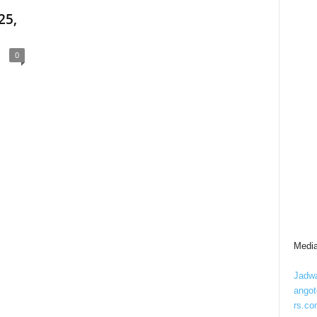
25,
0
Media
Jadwa
ango
rs.co