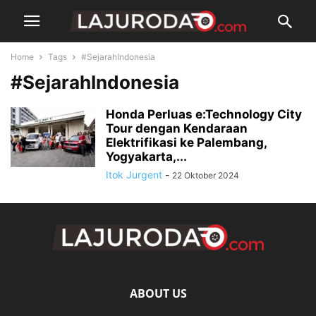
Home
Tags
#SejarahIndonesia
#SejarahIndonesia
Honda Perluas e:Technology City
Tour dengan Kendaraan
Elektrifikasi ke Palembang,
Yogyakarta,...
Itok Jurgent
-
22 Oktober 2024
ABOUT US