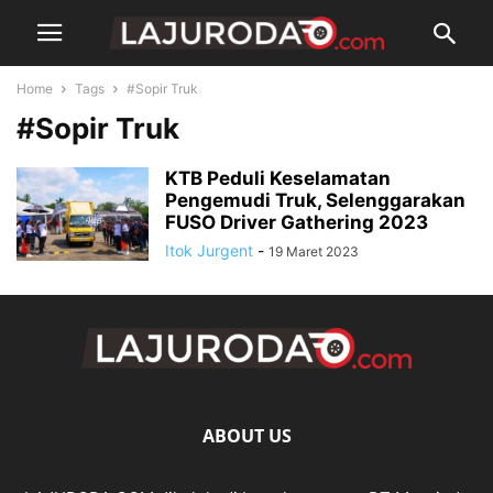
Home
Tags
#Sopir Truk
#Sopir Truk
KTB Peduli Keselamatan
Pengemudi Truk, Selenggarakan
FUSO Driver Gathering 2023
Itok Jurgent
-
19 Maret 2023
ABOUT US