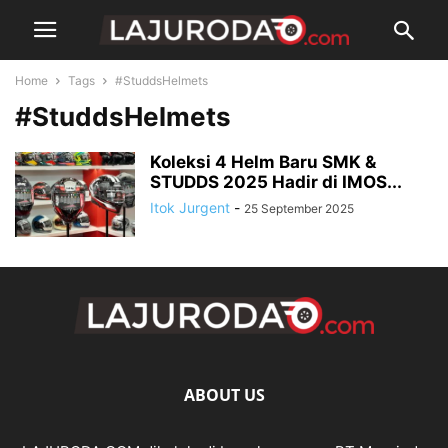
Home
Tags
#StuddsHelmets
#StuddsHelmets
Koleksi 4 Helm Baru SMK &
STUDDS 2025 Hadir di IMOS...
Itok Jurgent
-
25 September 2025
ABOUT US