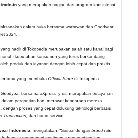
trade-in
yang merupakan bagian dari program konsistensi
dilaksanakan dalam buka bersama wartawan dan Goodyear
ret 2024.
yang hadir di Tokopedia merupakan salah satu kanal bagi
menuhi kebutuhan konsumen yang terus berkembang
oleh produk dan layanan dengan lebih cepat dan praktis.
l pertama yang membuka
Official Store
di Tokopedia.
an Goodyear bersama eXpressTyres, merupakan pelayanan
alam pergantian ban, merawat kendaraan mereka
 dengan proses yang cepat didukung teknologi berbasis
e Transaction,
dan home service.
year Indonesia
, mengatakan: “Sesuai dengan
brand role
ar Indonesia memahami pentingnya mengoptimalkan