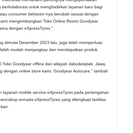
nya berkolaborasi untuk menghadirkan layanan baru bagi
atau
consumer behavior
-nya berubah sesuai dengan
h, kami mengembangkan Toko Online Resmi Goodyear
asama dengan eXpressTyres.”
ng dimulai Desember 2023 lalu, juga telah memperluas
umen lebih mudah menjangkau dan mendapatkan produk.
20 Toko Goodyear offline dari wilayah Jabodetabek, Jawa,
ng dengan online store kami, Goodyear Autocare,” tambah
 layanan mobile service eXpressTyres pada pertengahan
encakup armada eXpressTyres yang dilengkapi fasilitas
 ban.