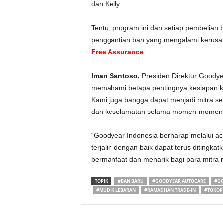
dan Kelly.
Tentu, program ini dan setiap pembelian
penggantian ban yang mengalami kerusa
Free Assurance
.
Iman Santoso,
Presiden Direktur Goodye
memahami betapa pentingnya kesiapan k
Kami juga bangga dapat menjadi mitra se
dan keselamatan selama momen-momen pen
“Goodyear Indonesia berharap melalui a
terjalin dengan baik dapat terus ditingka
bermanfaat dan menarik bagi para mitra
TOPIK
#BAN BARU
#GOODYEAR AUTOCARE
#GO
#MUDIK LEBARAN
#RAMADHAN TRADE-IN
#TOKOP