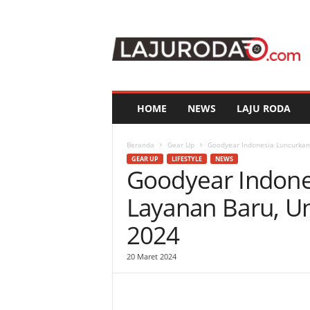
l
a
j
u
r
o
d
HOME
NEWS
LAJU RODA
a
.
c
Beranda
Gear Up
Goodyear Indonesia Luncurkan
o
GEAR UP
LIFESTYLE
NEWS
Goodyear Indone
m
Layanan Baru, U
2024
20 Maret 2024