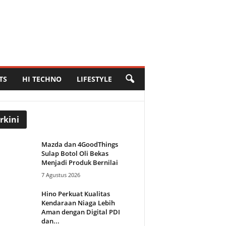
TS
HI TECHNO
LIFESTYLE
rkini
Mazda dan 4GoodThings
Sulap Botol Oli Bekas
Menjadi Produk Bernilai
7 Agustus 2026
Hino Perkuat Kualitas
Kendaraan Niaga Lebih
Aman dengan Digital PDI
dan...