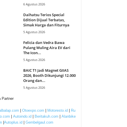
6 Agustus 2026
Daihatsu Terios Special
Edition Dijual Terbatas,
Simak Harga dan Fiturnya
5 Agustus 2026
Felicia dan Vedra Bawa
Pulang Wuling Aira EV dari
The Icon...
5 Agustus 2026
BAIC T1 Jadi Magnet GIIAS
2026, Booth Dikunjungi 12.000
Orang dan...
5 Agustus 2026
 Partner
lbalap.com
|
Otoexpo.com
|
Motoresto.id
|
Ru
to.com
|
Autoindo.id
|
Beritakuh.com
|
Alanbike
m
|
Autoplus.id
|
Gembelgaul.com