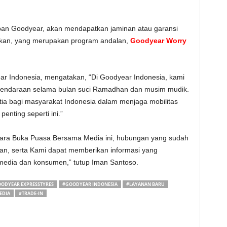
 ban Goodyear, akan mendapatkan jaminan atau garansi
kan, yang merupakan program andalan,
Goodyear Worry
ar Indonesia, mengatakan, “Di Goodyear Indonesia, kami
endaraan selama bulan suci Ramadhan dan musim mudik.
tia bagi masyarakat Indonesia dalam menjaga mobilitas
ting seperti ini.”
cara Buka Puasa Bersama Media ini, hubungan yang sudah
tkan, serta Kami dapat memberikan informasi yang
 media dan konsumen,” tutup Iman Santoso.
ODYEAR EXPRESSTYRES
#GOODYEAR INDONESIA
#LAYANAN BARU
EDIA
#TRADE-IN