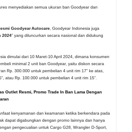
yres menyediakan semua ukuran ban Goodyear dan
Resmi Goodyear Autocare
, Goodyear Indonesia juga
n 2024
” yang diluncurkan secara nasional dan didukung
.
ia dimulai dari 10 Maret-10 April 2024, dimana konsumen
eli minimal 2 unit ban Goodyear, yaitu diskon secara
 Rp. 300.000 untuk pembelian 4 unit rim 17” ke atas,
6”, atau Rp. 100.000 untuk pembelian 4 unit rim 15”.
as Outlet Resmi, Promo Trade In Ban Lama Dengan
aran
nfaat kenyamanan dan keamanan ketika berkendara pada
idak dapat digabungkan dengan promo lainnya dan hanya
engan pengecualian untuk Cargo G28, Wrangler D-Sport,