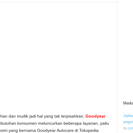
Media
Jadwa
 dan mudik jadi hal yang tak terpisahkan,
Goodyear
ango
ebutuhan konsumen meluncurkan beberapa layanan, yaitu
rs.co
Resmi yang bernama Goodyear Autocare di Tokopedia