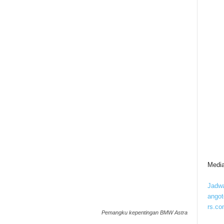
Media
Jadwa
ango
rs.co
Pemangku kepentingan BMW Astra