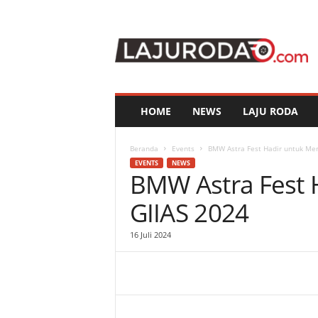
l
a
j
u
r
o
d
HOME
NEWS
LAJU RODA
a
.
c
Beranda
Events
BMW Astra Fest Hadir untuk Mer
o
EVENTS
NEWS
BMW Astra Fest 
m
GIIAS 2024
16 Juli 2024