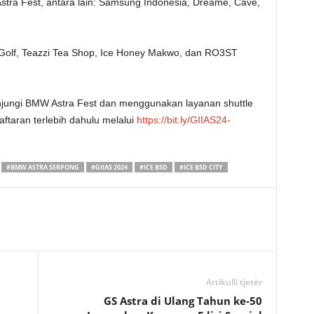
tra Fest, antara lain: Samsung Indonesia, Dreame, Cave,
Golf, Teazzi Tea Shop, Ice Honey Makwo, dan RO3ST
jungi BMW Astra Fest dan menggunakan layanan shuttle
taran terlebih dahulu melalui
https://bit.ly/GIIAS24-
#BMW ASTRA SERPONG
#GIIAS 2024
#ICE BSD
#ICE BSD CITY
Artikulli tjetër
GS Astra di Ulang Tahun ke-50