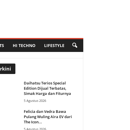
TS
HI TECHNO
LIFESTYLE
rkini
Daihatsu Terios Special
Edition Dijual Terbatas,
Simak Harga dan Fiturnya
5 Agustus 2026
Felicia dan Vedra Bawa
Pulang Wuling Aira EV dari
The Icon...
5 Agustus 2026