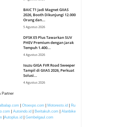
BAIC T1 Jadi Magnet GIIAS
2026, Booth Dikunjungi 12.000
Orang dan...
5 Agustus 2026
DFSK E5 Plus Tawarkan SUV
PHEV Premium dengan Jarak
Tempuh 1.400...
4 Agustus 2026
Isuzu GIGA FVR Road Sweeper
Tampil di GIIAS 2026, Perkuat
Solusi...
4 Agustus 2026
 Partner
lbalap.com
|
Otoexpo.com
|
Motoresto.id
|
Ru
to.com
|
Autoindo.id
|
Beritakuh.com
|
Alanbike
m
|
Autoplus.id
|
Gembelgaul.com