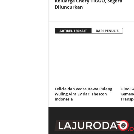
Keluarga Chery TIGGO, Segera
Diluncurkan
ARTIKEL TERKAIT
DARI PENULIS
Felicia dan Vedra Bawa Pulang
Hino G
Wuling Aira EV dari The Icon
Kemend
Indonesia
Transp