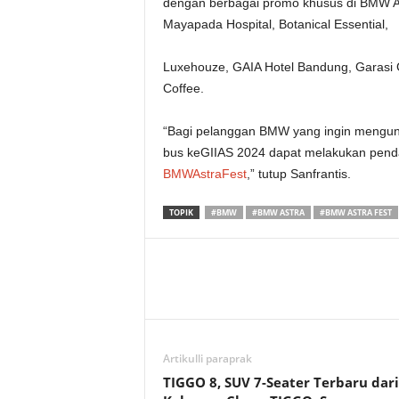
dengan berbagai promo khusus di BMW As
Mayapada Hospital, Botanical Essential,
Luxehouze, GAIA Hotel Bandung, Garasi 
Coffee.
“Bagi pelanggan BMW yang ingin mengun
bus keGIIAS 2024 dapat melakukan pendaf
BMWAstraFest
,” tutup Sanfrantis.
TOPIK
#BMW
#BMW ASTRA
#BMW ASTRA FEST
Artikulli paraprak
TIGGO 8, SUV 7-Seater Terbaru dari