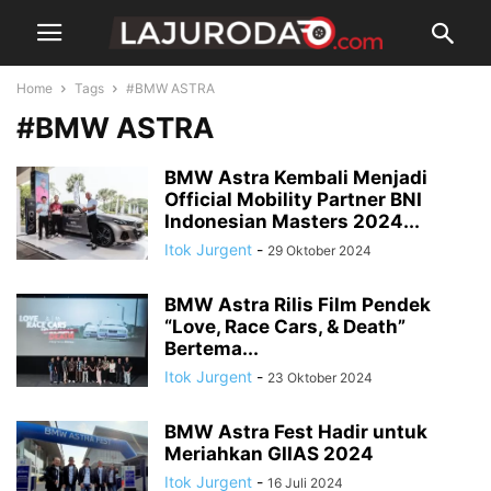
Home
Tags
#BMW ASTRA
#BMW ASTRA
BMW Astra Kembali Menjadi
Official Mobility Partner BNI
Indonesian Masters 2024...
Itok Jurgent
-
29 Oktober 2024
BMW Astra Rilis Film Pendek
“Love, Race Cars, & Death”
Bertema...
Itok Jurgent
-
23 Oktober 2024
BMW Astra Fest Hadir untuk
Meriahkan GIIAS 2024
Itok Jurgent
-
16 Juli 2024