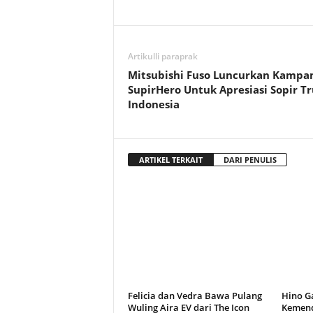
Artikulli paraprak
Mitsubishi Fuso Luncurkan Kampa
SupirHero Untuk Apresiasi Sopir T
Indonesia
ARTIKEL TERKAIT
DARI PENULIS
Felicia dan Vedra Bawa Pulang
Hino G
Wuling Aira EV dari The Icon
Kemend