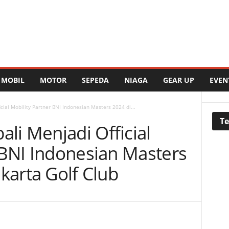
MOBIL
MOTOR
SEPEDA
NIAGA
GEAR UP
EVEN
ial Mobility Partner BNI Indonesian Masters 2024 di...
Te
i Menjadi Official
 BNI Indonesian Masters
karta Golf Club