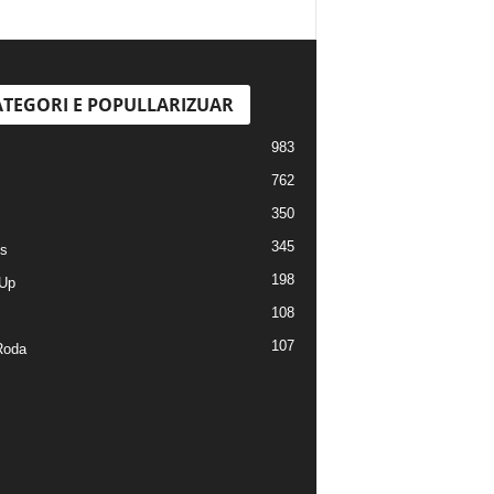
TEGORI E POPULLARIZUAR
983
762
350
345
s
198
Up
108
107
Roda