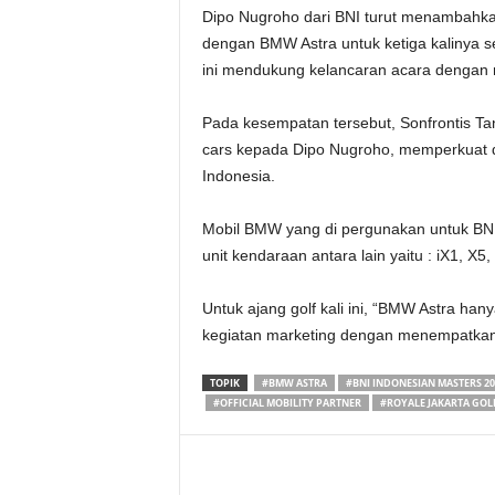
Dipo Nugroho dari BNI turut menambahka
dengan BMW Astra untuk ketiga kalinya seb
ini mendukung kelancaran acara dengan m
Pada kesempatan tersebut, Sonfrontis Ta
cars kepada Dipo Nugroho, memperkuat d
Indonesia.
Mobil BMW yang di pergunakan untuk
BNI
unit kendaraan antara lain yaitu : iX1, X5,
Untuk ajang golf kali ini, “BMW Astra hany
kegiatan marketing dengan menempatkan
TOPIK
#BMW ASTRA
#BNI INDONESIAN MASTERS 20
#OFFICIAL MOBILITY PARTNER
#ROYALE JAKARTA GOL