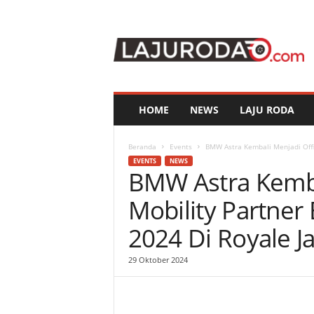
l
a
j
u
r
o
d
HOME
NEWS
LAJU RODA
a
.
c
Beranda
Events
BMW Astra Kembali Menjadi Offic
o
EVENTS
NEWS
BMW Astra Kembal
m
Mobility Partner
2024 Di Royale Ja
29 Oktober 2024