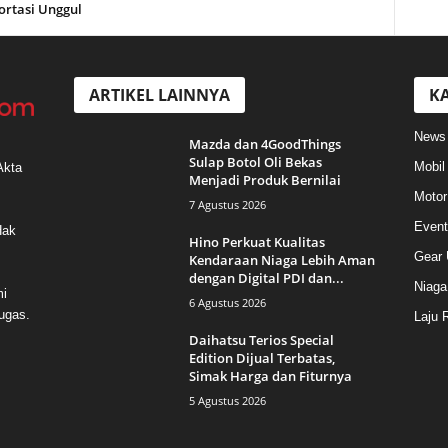
ortasi Unggul
ARTIKEL LAINNYA
KA
News
Mazda dan 4GoodThings
Sulap Botol Oli Bekas
Mobil
Akta
Menjadi Produk Bernilai
Motor
7 Agustus 2026
Event
Hak
Hino Perkuat Kualitas
Gear 
Kendaraan Niaga Lebih Aman
dengan Digital PDI dan...
Niaga
mi
6 Agustus 2026
ugas.
Laju 
Daihatsu Terios Special
Edition Dijual Terbatas,
Simak Harga dan Fiturnya
5 Agustus 2026