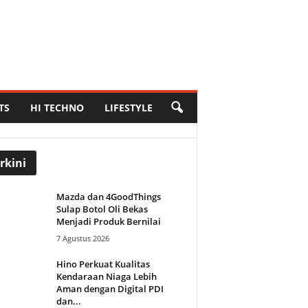
TS
HI TECHNO
LIFESTYLE
rkini
Mazda dan 4GoodThings
Sulap Botol Oli Bekas
Menjadi Produk Bernilai
7 Agustus 2026
Hino Perkuat Kualitas
Kendaraan Niaga Lebih
Aman dengan Digital PDI
dan...