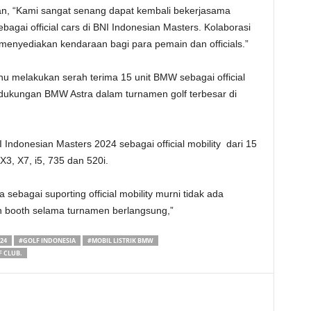
n, “Kami sangat senang dapat kembali bekerjasama
agai official cars di BNI Indonesian Masters. Kolaborasi
enyediakan kendaraan bagi para pemain dan officials.”
nu melakukan serah terima 15 unit BMW sebagai official
ukungan BMW Astra dalam turnamen golf terbesar di
 Indonesian Masters 2024 sebagai official mobility dari 15
 X3, X7, i5, 735 dan 520i.
a sebagai suporting official mobility murni tidak ada
 booth selama turnamen berlangsung,”
24
#GOLF INDONESIA
#MOBIL LISTRIK BMW
F CLUB.