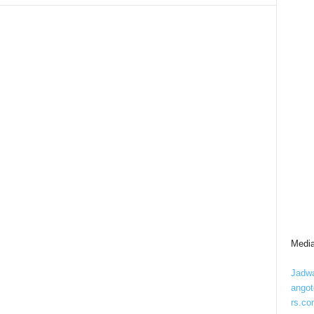
Media
Jadwa
ango
rs.co