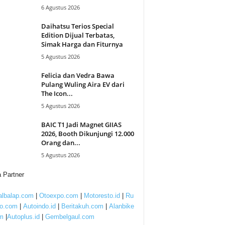
6 Agustus 2026
Daihatsu Terios Special
Edition Dijual Terbatas,
Simak Harga dan Fiturnya
5 Agustus 2026
Felicia dan Vedra Bawa
Pulang Wuling Aira EV dari
The Icon...
5 Agustus 2026
BAIC T1 Jadi Magnet GIIAS
2026, Booth Dikunjungi 12.000
Orang dan...
5 Agustus 2026
 Partner
lbalap.com
|
Otoexpo.com
|
Motoresto.id
|
Ru
to.com
|
Autoindo.id
|
Beritakuh.com
|
Alanbike
m
|
Autoplus.id
|
Gembelgaul.com