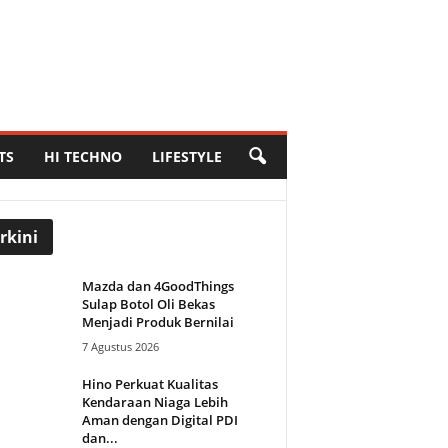
TS
HI TECHNO
LIFESTYLE
rkini
Mazda dan 4GoodThings
Sulap Botol Oli Bekas
Menjadi Produk Bernilai
7 Agustus 2026
Hino Perkuat Kualitas
Kendaraan Niaga Lebih
Aman dengan Digital PDI
dan...