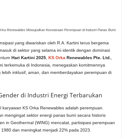
 Orka Renewables Mewujudkan Kesetaraan Perempuan di Industri Panas Bumi
ipasi yang diwariskan oleh R.A. Kartini terus bergema
asuk di sektor yang selama ini identik dengan dominasi
mentum
Hari Kartini 2025
,
KS Orka
Renewables Pte. Ltd.
,
mi terkemuka di Indonesia, menegaskan komitmennya
 lebih
inklusif, aman, dan memberdayakan perempuan
di
ender di Industri Energi Terbarukan
tal karyawan KS Orka Renewables
adalah perempuan.
n mengingat sektor energi panas bumi secara historis
omen in Geothermal (WING) mencatat, partisipasi perempuan
un 1980 dan meningkat menjadi 22% pada 2023.