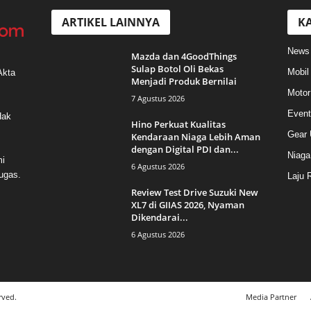
ARTIKEL LAINNYA
KA
News
Mazda dan 4GoodThings
Sulap Botol Oli Bekas
Mobil
Akta
Menjadi Produk Bernilai
Motor
7 Agustus 2026
Event
Hak
Hino Perkuat Kualitas
Gear 
Kendaraan Niaga Lebih Aman
dengan Digital PDI dan...
Niaga
mi
6 Agustus 2026
ugas.
Laju 
Review Test Drive Suzuki New
XL7 di GIIAS 2026, Nyaman
Dikendarai...
6 Agustus 2026
rved.
Media Partner