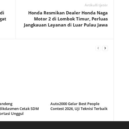
Artikulli tjetër
di
Honda Resmikan Dealer Honda Naga
gat
Motor 2 di Lombok Timur, Perluas
Jangkauan Layanan di Luar Pulau Jawa
andeng
Auto2000 Gelar Best People
ikdasmen Cetak SDM
Contest 2026, Uji Teknisi Terbaik
ortasi Unggul