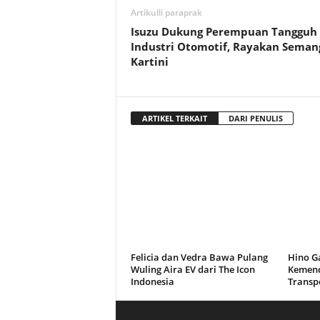
Artikulli paraprak
Isuzu Dukung Perempuan Tangguh 
Industri Otomotif, Rayakan Seman
Kartini
ARTIKEL TERKAIT
DARI PENULIS
Felicia dan Vedra Bawa Pulang
Hino G
Wuling Aira EV dari The Icon
Kemend
Indonesia
Transp