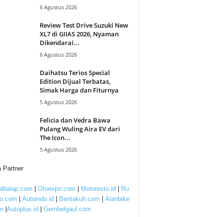
6 Agustus 2026
Review Test Drive Suzuki New
XL7 di GIIAS 2026, Nyaman
Dikendarai...
6 Agustus 2026
Daihatsu Terios Special
Edition Dijual Terbatas,
Simak Harga dan Fiturnya
5 Agustus 2026
Felicia dan Vedra Bawa
Pulang Wuling Aira EV dari
The Icon...
5 Agustus 2026
 Partner
lbalap.com
|
Otoexpo.com
|
Motoresto.id
|
Ru
to.com
|
Autoindo.id
|
Beritakuh.com
|
Alanbike
m
|
Autoplus.id
|
Gembelgaul.com