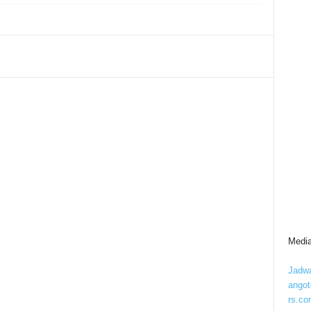
Media
Jadwa
ango
rs.co