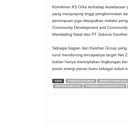
Komitmen KS Orka terhadap kesetaraan g
yang menjunjung tinggi penghormatan dan
perempuan juga diwujudkan melalui peng
Community Development and Community R
Mandailing Natal dan PT Sokoria Geother
Sebagai bagian dari Kaishan Group yang t
turut mendorong tercapainya target Net Z
bukan hanya menciptakan lingkungan kerj
posisi energi panas bumi sebagai solusi 
TOPIK
#ENERGIPANASBUMI
#ENERGITERBARUKAN
#NETZEROEMISSION
#PEMBERDAYAANPEREMPUAN