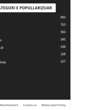
TEGORI E POPULLARIZUAR
983
763
350
345
s
198
Up
108
107
Roda
Advertisement
Contact us
Media Cyber Policy