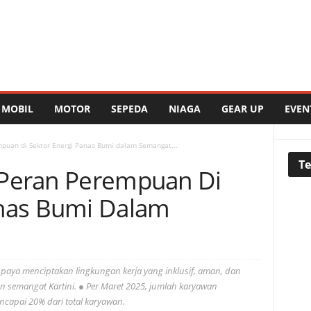
MOBIL
MOTOR
SEPEDA
NIAGA
GEAR UP
EVEN
puan di Sektor Energi Panas Bumi dalam Semangat...
Te
 Peran Perempuan Di
anas Bumi Dalam
upaya menciptakan lingkungan kerja yang inklusif, aman, dan
 semangat Kartini. ● Per Maret 2025, jumlah karyawan
ncapai 20% dari total karyawan.