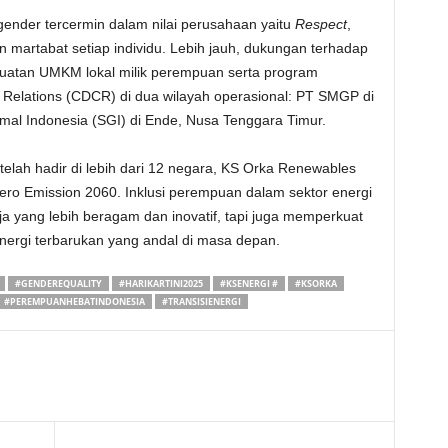
ender tercermin dalam nilai perusahaan yaitu
Respect
,
 martabat setiap individu. Lebih jauh, dukungan terhadap
uatan UMKM lokal milik perempuan serta program
elations (CDCR) di dua wilayah operasional: PT SMGP di
mal Indonesia (SGI) di Ende, Nusa Tenggara Timur.
elah hadir di lebih dari 12 negara, KS Orka Renewables
ero Emission 2060. Inklusi perempuan dalam sektor energi
a yang lebih beragam dan inovatif, tapi juga memperkuat
energi terbarukan yang andal di masa depan.
#GENDEREQUALITY
#HARIKARTINI2025
#KSENERGI #
#KSORKA
#PEREMPUANHEBATINDONESIA
#TRANSISIENERGI