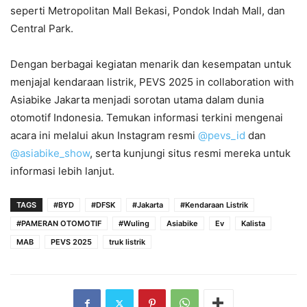
seperti Metropolitan Mall Bekasi, Pondok Indah Mall, dan
Central Park.
Dengan berbagai kegiatan menarik dan kesempatan untuk
menjajal kendaraan listrik, PEVS 2025 in collaboration with
Asiabike Jakarta menjadi sorotan utama dalam dunia
otomotif Indonesia. Temukan informasi terkini mengenai
acara ini melalui akun Instagram resmi
@pevs_id
dan
@asiabike_show
, serta kunjungi situs resmi mereka untuk
informasi lebih lanjut.
TAGS
#BYD
#DFSK
#Jakarta
#Kendaraan Listrik
#PAMERAN OTOMOTIF
#Wuling
Asiabike
Ev
Kalista
MAB
PEVS 2025
truk listrik