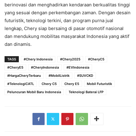
berinovasi dan menghadirkan kendaraan berkualitas tinggi
yang sesuai dengan perkembangan zaman. Dengan desain
futuristik, teknologi terkini, dan program purna jual
lengkap, Chery siap bersaing di pasar otomotif nasional
dan mendukung mobilitas masyarakat Indonesia yang aktif
dan dinamis.
TAGS
#Chery Indonesia
#Chery2025
#CheryC5
#CheryE5
#CheryIndonesia
#EVIndonesia
#HargaCheryTerbaru
#MobilListrik
#SUVCKD
#TeknologiCATL
Chery C5
Chery E5
Mobil Futuristik
Peluncuran Mobil Baru Indonesia
Teknologi Baterai LFP