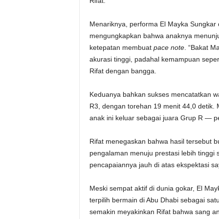
Rifat.
Menariknya, performa El Mayka Sungkar d
mengungkapkan bahwa anaknya menunjuk
ketepatan membuat
pace note
. “Bakat Ma
akurasi tinggi, padahal kemampuan sepert
Rifat dengan bangga.
Keduanya bahkan sukses mencatatkan wak
R3, dengan torehan 19 menit 44,0 detik.
anak ini keluar sebagai juara Grup R — 
Rifat menegaskan bahwa hasil tersebut 
pengalaman menuju prestasi lebih tinggi 
pencapaiannya jauh di atas ekspektasi sa
Meski sempat aktif di dunia gokar, El M
terpilih bermain di Abu Dhabi sebagai satu
semakin meyakinkan Rifat bahwa sang anak 