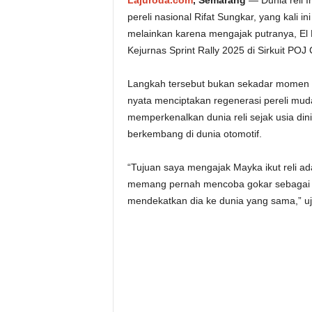
Lajuroda.com
, Semarang
— Dunia reli I
pereli nasional
Rifat Sungkar, yang kali 
melainkan karena mengajak putranya, El 
Kejurnas Sprint Rally 2025 di Sirkuit PO
Langkah tersebut bukan sekadar momen k
nyata menciptakan regenerasi pereli mud
memperkenalkan dunia reli sejak usia din
berkembang di dunia otomotif.
“Tujuan saya mengajak Mayka ikut reli ad
memang pernah mencoba gokar sebagai das
mendekatkan dia ke dunia yang sama,” uja