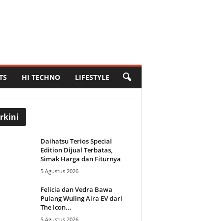
TS
HI TECHNO
LIFESTYLE
rkini
Daihatsu Terios Special
Edition Dijual Terbatas,
Simak Harga dan Fiturnya
5 Agustus 2026
Felicia dan Vedra Bawa
Pulang Wuling Aira EV dari
The Icon...
5 Agustus 2026