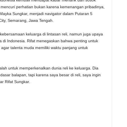
ndonesia kembali mendapat kabar menarik dari sosok
ini mencuri perhatian bukan karena kemenangan pribadinya,
Mayka Sungkar, menjadi navigator dalam Putaran 5
J City, Semarang, Jawa Tengah.
ebersamaan keluarga di lintasan reli, namun juga upaya
a di Indonesia. Rifat menegaskan bahwa penting untuk
i agar talenta muda memiliki waktu panjang untuk
alah untuk memperkenalkan dunia reli ke keluarga. Dia
ar balapan, tapi karena saya besar di reli, saya ingin
r Rifat Sungkar.