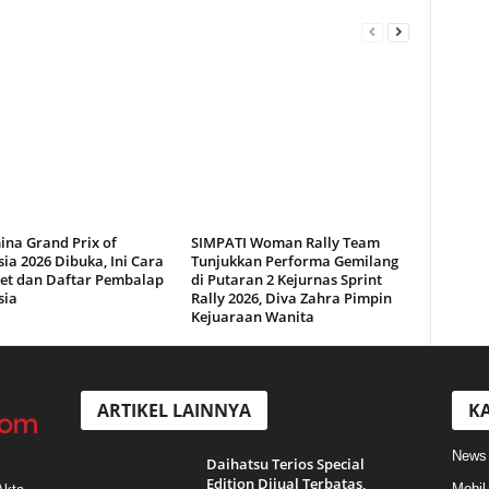
ina Grand Prix of
SIMPATI Woman Rally Team
ia 2026 Dibuka, Ini Cara
Tunjukkan Performa Gemilang
ket dan Daftar Pembalap
di Putaran 2 Kejurnas Sprint
sia
Rally 2026, Diva Zahra Pimpin
Kejuaraan Wanita
ARTIKEL LAINNYA
KA
News
Daihatsu Terios Special
Edition Dijual Terbatas,
Mobil