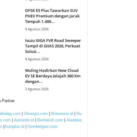
DFSK E5 Plus Tawarkan SUV
PHEV Premium dengan Jarak
Tempuh 1.400...
4 Agustus 2026
Isuzu GIGA FVR Road Sweeper
Tampil di GIIAS 2026, Perkuat
Solusi...
4 Agustus 2026
Wuling Hadirkan New Cloud
EV SE Berdaya Jelajah 360 Km
dengan...
3 Agustus 2026
 Partner
lbalap.com
|
Otoexpo.com
|
Motoresto.id
|
Ru
to.com
|
Autoindo.id
|
Beritakuh.com
|
Alanbike
m
|
Autoplus.id
|
Gembelgaul.com