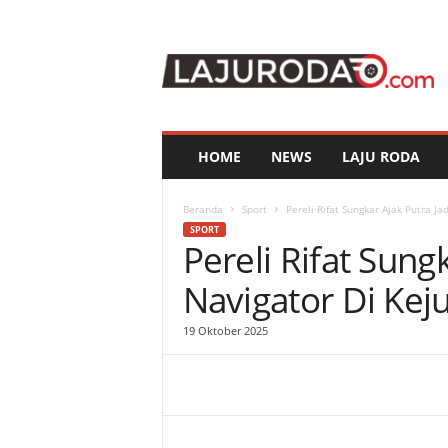
l
a
j
u
r
o
d
HOME
NEWS
LAJU RODA
a
.
c
Beranda
Sport
Pereli Rifat Sungkar Ajak Putra Ja
o
SPORT
Pereli Rifat Sungk
m
Navigator Di Keju
19 Oktober 2025