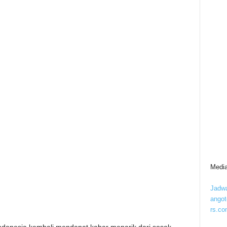
Media
Jadwa
ango
rs.co