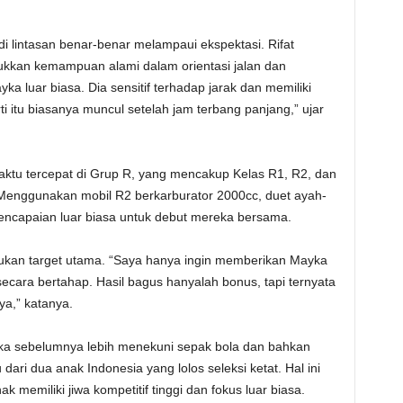
i lintasan benar-benar melampaui ekspektasi. Rifat
kan kemampuan alami dalam orientasi jalan dan
yka luar biasa. Dia sensitif terhadap jarak dan memiliki
i itu biasanya muncul setelah jam terbang panjang,” ujar
tu tercepat di Grup R, yang mencakup Kelas R1, R2, dan
 Menggunakan mobil R2 berkarburator 2000cc, duet ayah-
pencapaian luar biasa untuk debut mereka bersama.
bukan target utama. “Saya hanya ingin memberikan Mayka
secara bertahap. Hasil bagus hanyalah bonus, tapi ternyata
ya,” katanya.
ayka sebelumnya lebih menekuni sepak bola dan bahkan
 dari dua anak Indonesia yang lolos seleksi ketat. Hal ini
memiliki jiwa kompetitif tinggi dan fokus luar biasa.