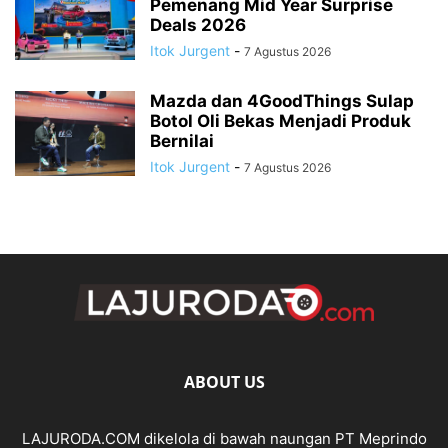
Pemenang Mid Year Surprise
Deals 2026
Itok Jurgent
-
7 Agustus 2026
Mazda dan 4GoodThings Sulap
Botol Oli Bekas Menjadi Produk
Bernilai
Itok Jurgent
-
7 Agustus 2026
ABOUT US
LAJURODA.COM dikelola di bawah naungan PT Meprindo