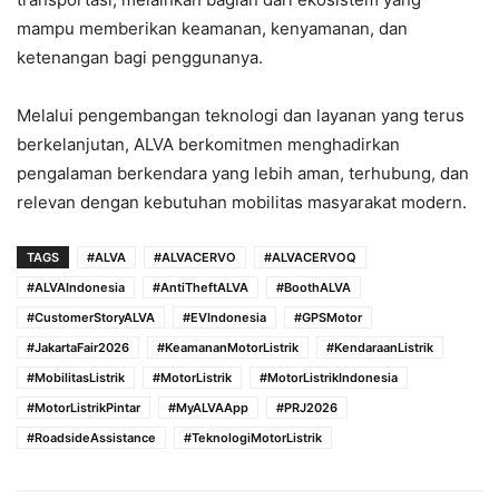
mampu memberikan keamanan, kenyamanan, dan
ketenangan bagi penggunanya.
Melalui pengembangan teknologi dan layanan yang terus
berkelanjutan, ALVA berkomitmen menghadirkan
pengalaman berkendara yang lebih aman, terhubung, dan
relevan dengan kebutuhan mobilitas masyarakat modern.
TAGS
#ALVA
#ALVACERVO
#ALVACERVOQ
#ALVAIndonesia
#AntiTheftALVA
#BoothALVA
#CustomerStoryALVA
#EVIndonesia
#GPSMotor
#JakartaFair2026
#KeamananMotorListrik
#KendaraanListrik
#MobilitasListrik
#MotorListrik
#MotorListrikIndonesia
#MotorListrikPintar
#MyALVAApp
#PRJ2026
#RoadsideAssistance
#TeknologiMotorListrik