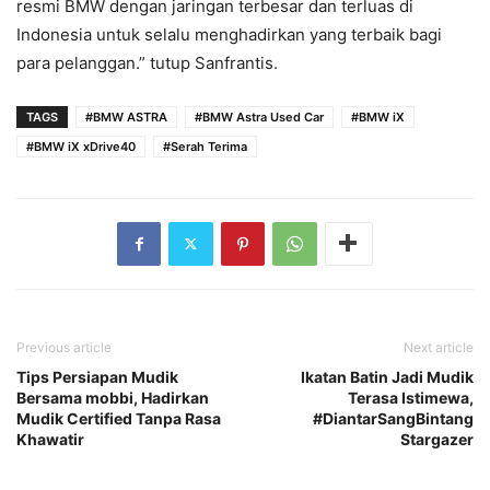
resmi BMW dengan jaringan terbesar dan terluas di
Indonesia untuk selalu menghadirkan yang terbaik bagi
para pelanggan.” tutup Sanfrantis.
TAGS
#BMW ASTRA
#BMW Astra Used Car
#BMW iX
#BMW iX xDrive40
#Serah Terima
Previous article
Next article
Tips Persiapan Mudik
Ikatan Batin Jadi Mudik
Bersama mobbi, Hadirkan
Terasa Istimewa,
Mudik Certified Tanpa Rasa
#DiantarSangBintang
Khawatir
Stargazer