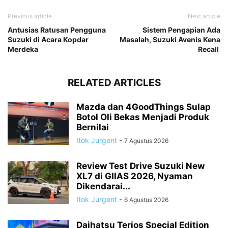
Previous article
Next article
Antusias Ratusan Pengguna
Sistem Pengapian Ada
Suzuki di Acara Kopdar
Masalah, Suzuki Avenis Kena
Merdeka
Recall
RELATED ARTICLES
Mazda dan 4GoodThings Sulap
Botol Oli Bekas Menjadi Produk
Bernilai
Itok Jurgent
-
7 Agustus 2026
Review Test Drive Suzuki New
XL7 di GIIAS 2026, Nyaman
Dikendarai...
Itok Jurgent
-
6 Agustus 2026
Daihatsu Terios Special Edition