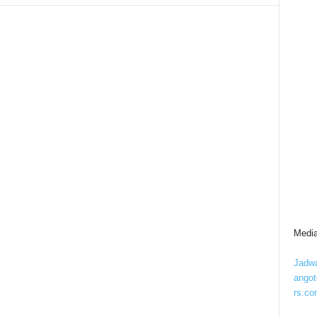
Media
Jadwa
ango
rs.co