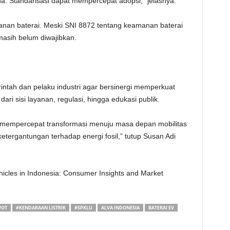
a. Standarisasi dapat mempercepat adopsi,” jelasnya.
manan baterai. Meski SNI 8872 tentang keamanan baterai
asih belum diwajibkan.
rintah dan pelaku industri agar bersinergi memperkuat
dari sisi layanan, regulasi, hingga edukasi publik.
t mempercepat transformasi menuju masa depan mobilitas
tergantungan terhadap energi fosil,” tutup Susan Adi
ehicles in Indonesia: Consumer Insights and Market
WOT
#KENDARAAN LISTRIK
#SPKLU
ALVA INDONESIA
BATERAI EV