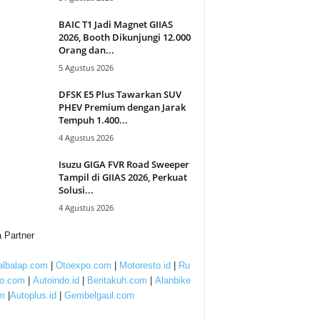
BAIC T1 Jadi Magnet GIIAS
2026, Booth Dikunjungi 12.000
Orang dan...
5 Agustus 2026
DFSK E5 Plus Tawarkan SUV
PHEV Premium dengan Jarak
Tempuh 1.400...
4 Agustus 2026
Isuzu GIGA FVR Road Sweeper
Tampil di GIIAS 2026, Perkuat
Solusi...
4 Agustus 2026
 Partner
lbalap.com
|
Otoexpo.com
|
Motoresto.id
|
Ru
to.com
|
Autoindo.id
|
Beritakuh.com
|
Alanbike
m
|
Autoplus.id
|
Gembelgaul.com