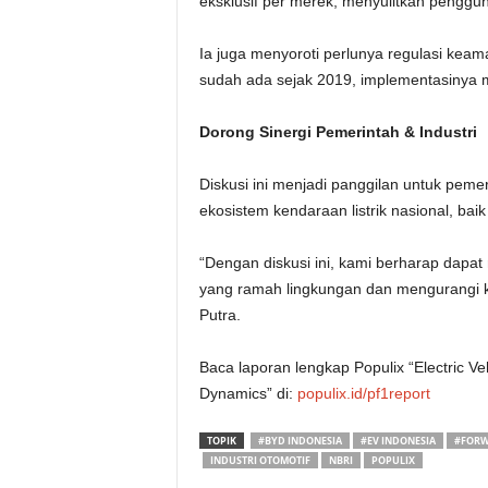
eksklusif per merek, menyulitkan penggun
Ia juga menyoroti perlunya regulasi kea
sudah ada sejak 2019, implementasinya m
Dorong Sinergi Pemerintah & Industri
Diskusi ini menjadi panggilan untuk peme
ekosistem kendaraan listrik nasional, baik 
“Dengan diskusi ini, kami berharap dapa
yang ramah lingkungan dan mengurangi ke
Putra.
Baca laporan lengkap Populix “Electric V
Dynamics” di:
populix.id/pf1report
TOPIK
#BYD INDONESIA
#EV INDONESIA
#FOR
INDUSTRI OTOMOTIF
NBRI
POPULIX