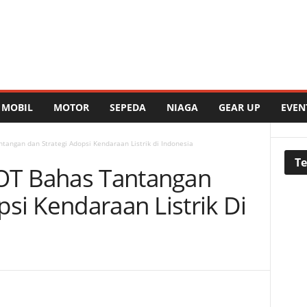
MOBIL
MOTOR
SEPEDA
NIAGA
GEAR UP
EVEN
angan dan Strategi Adopsi Kendaraan Listrik di Indonesia
Te
OT Bahas Tantangan
psi Kendaraan Listrik Di