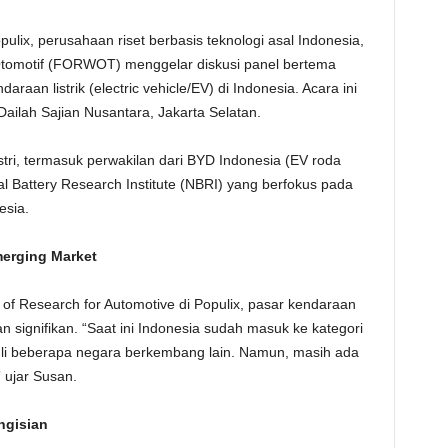
ulix, perusahaan riset berbasis teknologi asal Indonesia,
tomotif (FORWOT) menggelar diskusi panel bertema
aan listrik (electric vehicle/EV) di Indonesia. Acara ini
Dailah Sajian Nusantara, Jakarta Selatan.
stri, termasuk perwakilan dari BYD Indonesia (EV roda
al Battery Research Institute (NBRI) yang berfokus pada
esia.
merging Market
of Research for Automotive di Populix, pasar kendaraan
n signifikan. “Saat ini Indonesia sudah masuk ke kategori
i beberapa negara berkembang lain. Namun, masih ada
 ujar Susan.
ngisian