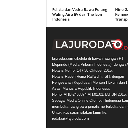
Felicia dan Vedra Bawa Pulang
Hino G
Wuling Aira EV dari The Icon
Kemend
Indonesia
Transp
lajuroda.com dikelola di bawah naungan PT
Meprindo (Media Pribumi Indonesia), dengan 
Notaris Nomor 14 / 30 Oktober 2015.
Notaris Raden Reina Raf’aldini, SH, dengan
Pengesahan Keputusan Menteri Hukum dan 
Asasi Manusia Republik Indonesia.
Nomor AHU-2463874.AH.01.01.TAHUN 2015.
Sebagai Media Online Otomotif Indonesia ka
membuka ruang baru jurnalisme terbuka dan l
Untuk ikut saran silakan kirim ke:
redaksi@lajuroda.com