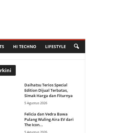
TS
HI TECHNO
LIFESTYLE
rkini
Daihatsu Terios Special
Edition Dijual Terbatas,
Simak Harga dan Fiturnya
5 Agustus 2026
Felicia dan Vedra Bawa
Pulang Wuling Aira EV dari
The Icon...
5 Agustus 2026