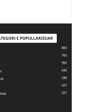
TEGORI E POPULLARIZUAR
983
760
350
345
s
198
Up
107
107
Roda