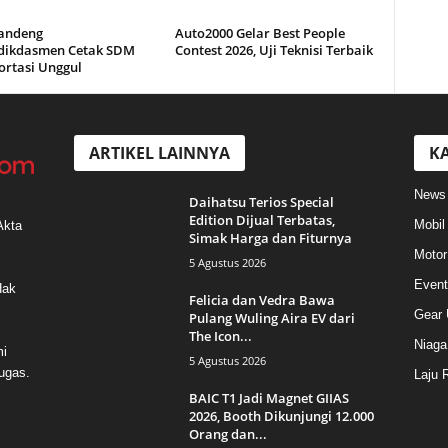
andeng
Auto2000 Gelar Best People
ikdasmen Cetak SDM
Contest 2026, Uji Teknisi Terbaik
ortasi Unggul
ARTIKEL LAINNYA
KA
News
Daihatsu Terios Special
Edition Dijual Terbatas,
Mobil
Akta
Simak Harga dan Fiturnya
Motor
5 Agustus 2026
Event
Hak
Felicia dan Vedra Bawa
Gear 
Pulang Wuling Aira EV dari
The Icon...
Niaga
mi
5 Agustus 2026
ugas.
Laju 
BAIC T1 Jadi Magnet GIIAS
2026, Booth Dikunjungi 12.000
Orang dan...