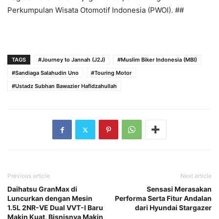
Perkumpulan Wisata Otomotif Indonesia (PWOI). ##
TAGS
#Journey to Jannah (J2J)
#Muslim Biker Indonesia (MBI)
#Sandiaga Salahudin Uno
#Touring Motor
#Ustadz Subhan Bawazier Hafidzahullah
Previous article
Next article
Daihatsu GranMax di
Sensasi Merasakan
Luncurkan dengan Mesin
Performa Serta Fitur Andalan
1.5L 2NR-VE Dual VVT-I Baru
dari Hyundai Stargazer
Makin Kuat, Bisnisnya Makin